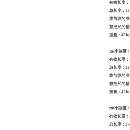
有效长度：1
总长度：224
线与线的准确
整把尺的精确
重量：4Lb(1
zui小刻度：
有效长度：1
总长度：224
线与线的准确
整把尺的精确
重量：4Lb(1
zui小刻度：
有效长度：3
总长度：376