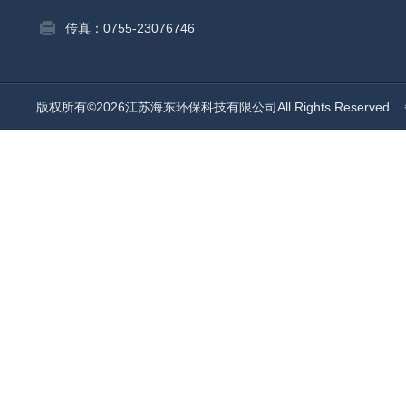
传真：0755-23076746
版权所有©2026江苏海东环保科技有限公司All Rights Reserved