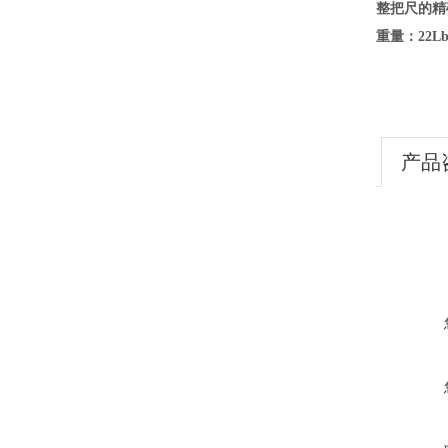
整把尺的精确
重量：22Lb(
产品