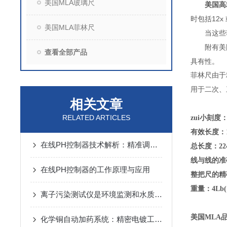
美国MLA玻璃尺
美国高
时包括12x
美国MLA菲林尺
当这些菲林
附有美
查看全部产品
具有性。
菲林尺由于
用于二次、
相关文章
RELATED ARTICLES
zui小刻度
有效长度：
在线PH控制器技术解析：精准调控水质酸碱度的关键
总长度：22
线与线的准确
在线PH控制器的工作原理与应用
整把尺的精
重量：4Lb(1
离子污染测试仪是环境监测和水质管理的重要工具
美国MLA品牌
化学铜自动加药系统：精密电镀工艺的智能化保障