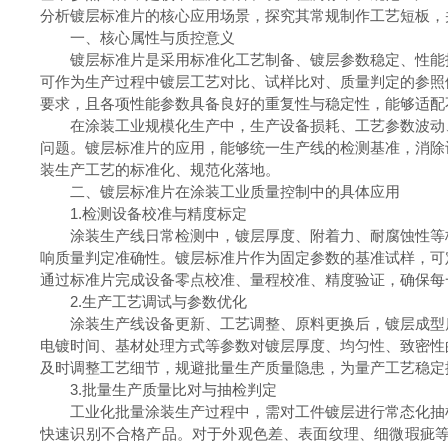
分析镀层标准片的核心应用场景，探究其常规制作工艺短板，
一、核心属性与质控意义
镀层标准片是采用标准化工艺制备、镀层参数稳定、性能指
可作为生产过程中镀层工艺对比、试样比对、质量判定的参照
要求，且各项性能参数具备良好的重复性与稳定性，能够适配
在涂装工业规模化生产中，生产设备损耗、工艺参数波动、
问题。镀层标准片的应用，能够统一生产线的检测基准，消除
装生产工艺的标准化、规范化落地。
二、镀层标准片在涂装工业质量控制中的具体应用
1.检测设备校准与精度标定
涂装生产线日常检测中，镀层厚度、附着力、耐腐蚀性等核
响质量判定准确性。镀层标准片作为固定参数的基准试样，可
通过标准片完成设备零点校准、量程校准、精度验证，确保每
2.生产工艺调试与参数优化
涂装生产线设备更新、工艺调整、原料更换后，镀层成型质
电镀时间、基材处理方式等参数对镀层厚度、均匀性、致密性
及时调整工艺细节，规避批量生产质量隐患，为量产工艺稳定
3.批量生产质量比对与抽检判定
工业化批量涂装生产过程中，需对工件镀层进行常态化抽检
快速识别不合格产品。对于外观色差、表面纹理、细微瑕疵