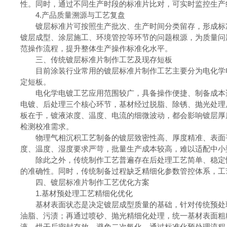
性。同时，通过不同生产时段的标准片比对，可实时监控生产
4.产品质量溯源与工艺复盘
镀层标准片可按照生产批次、生产时间分类留存，形成标准
镀层成型、涂层施工、环境管控等环节的问题根源，为质量问
范操作流程，提升整体生产操作标准化水平。
三、传统镀层标准片制作工艺及现存短板
目前涂装行业常用的镀层标准片制作工艺主要分为电化学电
定短板。
电化学电镀工艺应用范围较广，具备操作便捷、制备成本适
电镀、后处理三个核心环节，基材经过脱脂、除锈、抛光处理
板在于，镀液浓度、温度、电流的细微波动，都会影响镀层厚
检测校准需求。
物理气相沉积工艺制备的镀层致密性高、厚度精准、表面平
度、温度、湿度要求严苛，批量生产成本较高，难以适配中小
除此之外，传统制作工艺普遍存在后处理工艺简单、稳定性
的准确性。同时，传统制备过程缺乏精细化参数管控体系，工
四、镀层标准片制作工艺优化方案
1.基材预处理工艺精细化优化
基材表面状态是决定镀层成型质量的基础，针对传统预处理
油脂、污渍；再通过喷砂、抛光精细化处理，统一基材表面粗
液，烘干后密封存放，避免二次氧化。通过标准化预处理流程