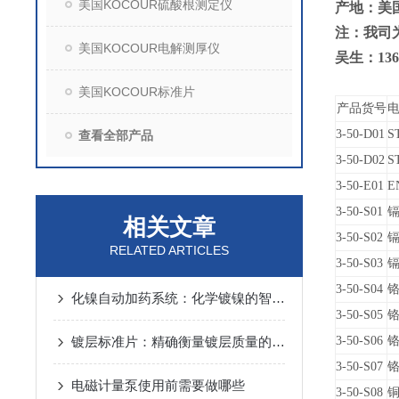
美国KOCOUR硫酸根测定仪
产地：美
注：我司
美国KOCOUR电解测厚仪
吴生：136
美国KOCOUR标准片
产品货号
3-50-D01
S
查看全部产品
3-50-D02
S
3-50-E01
E
3-50-S01
镉
相关文章
3-50-S02
镉
RELATED ARTICLES
3-50-S03
镉
3-50-S04
铬
化镍自动加药系统：化学镀镍的智能控制方案
3-50-S05
铬
镀层标准片：精确衡量镀层质量的标尺
3-50-S06
铬
3-50-S07
铬
电磁计量泵使用前需要做哪些
3-50-S08
铜