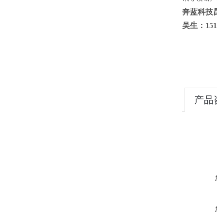
奔蓝科技
吴生：15
产品