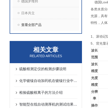
德国罗维邦
Lov
德国
各类水质分
日本共立
光源，具有
特性，人体
查看全部产品
1
、滚动记
5
、背光显
相关文章
波长
RELATED ARTICLES
范围
波长
硫酸根测定仪的检测步骤说明
精度
光度
化学镀镍自动加药机在镀镍行业中的关键作用
精度
分辨
检验硫酸根离子的方法介绍
率
智能型在线自动测厚机的测试结果怎么判断？
操作