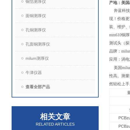
铜箔测厚仪
产地：美国
奔蓝科技有
面铜测厚仪
现！价格更
装、维护、
孔铜测厚仪
mm610
铜厚
测试头（探头
孔面铜测厚仪
品牌：mil
milum测厚仪
应用：涡电
美国mi
牛津仪器
性高。测量P
然轻松上手
查看全部产品
相关文章
PCB
z
RELATED ARTICLES
PCB
z