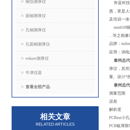
铜箔测厚仪
奔蓝科技
惠，更是人
面铜测厚仪
及培训一体
mm610
孔铜测厚仪
...
等之相兼
品牌：
mil
孔面铜测厚仪
应用：涡电
milum测厚仪
泰州总代
厚仪，其所
牛津仪器
量。设计*
泰州总代
查看全部产品
测量范围
误差
解析度
相关文章
PCB
zui小
RELATED ARTICLES
PCB
板厚限