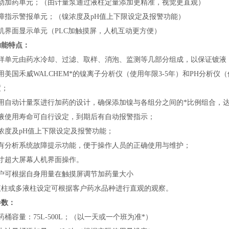
动加药单元；（由计量泵通过液柱定量添加更精准，视觉更直观）
障指示警报单元；（镍浓度及pH值上下限设定及报警功能）
机界面
显示单元（PLC加触摸屏，人机互动更方便）
功能特点：
样单元由
药水
冷却、过滤、
取样、
消泡
、监测
等几部分组成，以保证镀液
用美国禾威WALCHEM*的镍离子分析仪（使用年限3-5年）和PH分析
度；
用自动计量泵进行加药的设计，确保添加镍与各组分之间的*比例组合，
液使用寿命可自行设定，到期后有自动报警指示；
浓度及pH值上下限设定及报警功能；
有分析系统故障提示功能，便于操作人员的正确使用与维护；
0寸超大屏幕
人机界面操作。
户可根据自身用量在触摸屏调节加药量大小
液柱或多液柱设定可根据客户药水品种进行直观的观察。
参数：
药桶容量：
75L-500L
；（
以一天或一个班为准*
）