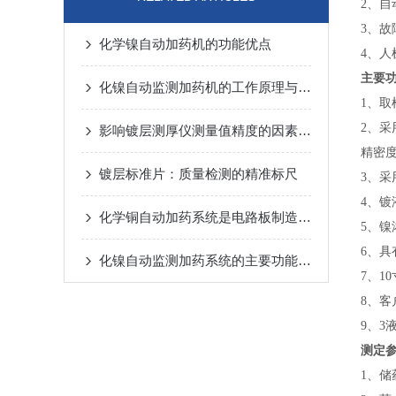
2、
自
3、
故
化学镍自动加药机的功能优点
4、人
主要
化镍自动监测加药机的工作原理与应用研究
1、
取
2、采
影响镀层测厚仪测量值精度的因素有哪些
精密
镀层标准片：质量检测的精准标尺
3、
采
4、
镀
化学铜自动加药系统是电路板制造的智能补给站
5、
镍
6、
具
化镍自动监测加药系统的主要功能分析
7、1
8、
客
9、3
测定
1、
储