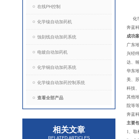
在线PH控制
化
化学镍自动加药机
奔蓝
成功
蚀刻线自动加药系统
广东
电镀自动加药机
兴经
达、
化学铜自动加药系统
华东
美、
化学镍自动加药控制系统
科技
其他
查看全部产品
院等
奔蓝科
主要
相关文章
1、
取
RELATED ARTICLES