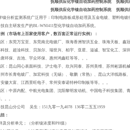
抚顺供应化学镍自动加药控制系统
抚顺
供
抚顺供应化学镍自动加药控制系统
抚顺
供
学镍分析监测系统广泛用于
：
印制电路板成形处理及
五金电镀、塑料电镀
科技自主研发
生产的
BL-WNI411
型化学镍自动加药系统。
案例（市场有上百家使用客户，数百套正常运行实例）：
地区：东莞万宝至、东莞南北电镀厂、珠海香洲智洪五金、珠海天板、鑫
纬科技、超淦科技、贝加尔、瑞世兴、柏宇、亚星、溢诚、智宝化工、深
翰唐环保、吉池、宇众环保、惠州鸿鑫旺等等。。。
地区：昆山同心表面科技、沪士电子、欣兴同泰、苏州美维、苏州彬源机
苏州市长青电镀厂、加宏科技（无锡）、敬鹏（常熟）、昆山大洋线路板
、安徽大富、江西景旺电子、常州安泰诺特种印制板等等。。。
地区：中原内配、中航光电集团、沈阳黎明发动机、中国电子科技集团、青岛
等。。。
技昆山分公司 吴生：151九零一九4078 136零二五五1959
包括：
样及分析单元；（分析镍浓度和PH值）