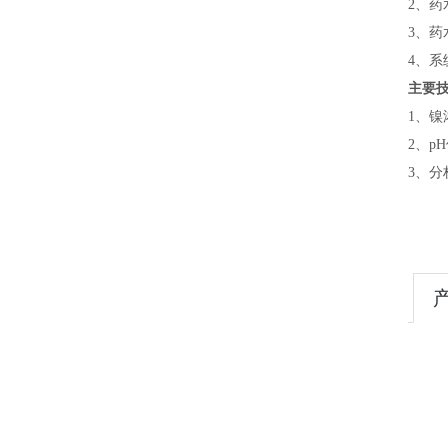
2、
药
3、
药
4、
系
主要
1、
镍
2、
p
3、
分