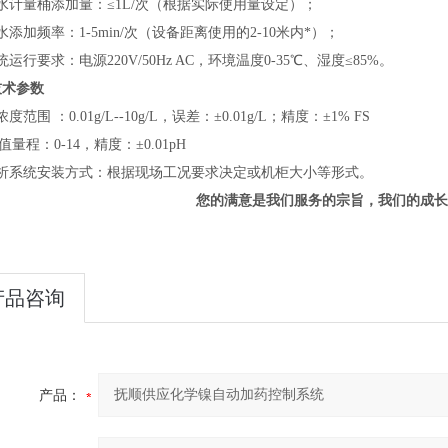
水计量桶添加量：≤1L/次
（根据实际使用量设定）
；
水添加频率：
1-5
min/次（设备距离使用的
2-10
米
内*
）；
统运行要求：电源220V/50Hz AC，环境温度0-35
℃
、湿度≤85%。
技术参数
浓度范围 ：
0.01
g/L--10g/L，
误差：
±
0.01g/L；
精度：±
1
% FS
H值量程：0-14，精度：±0.01pH
析系统安装方式：根据现场工况要求决定或机柜大小等形式。
您的满意是我们服务的宗旨，我们的成长
产品咨询
产品：