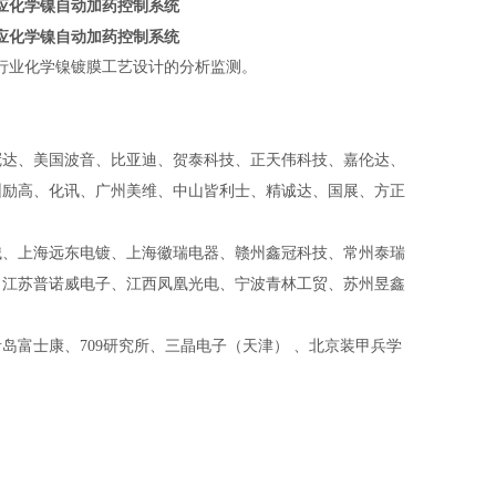
应化学镍自动加药控制系统
应化学镍自动加药控制系统
行业化学镍镀膜工艺设计的分析监测。
冠达、美国波音、比亚迪、贺泰科技、正天伟科技、嘉伦达、
圳励高、化讯、广州美维、中山皆利士、精诚达、国展、方正
械、上海远东电镀、上海徽瑞电器、赣州鑫冠科技、常州泰瑞
、江苏普诺威电子、江西凤凰光电、宁波青林工贸、苏州昱鑫
富士康、709研究所、三晶电子（天津） 、北京装甲兵学