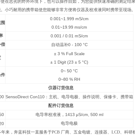
使在恶劣的野外环境下，也可以操作自如，为您提供快速准确的测定结果。此外，S
能。小巧耐用的携带箱使您能够非常方便将仪器及校准液同时携带至现场。
0.001~1.999 mS/cm
范围
0.01~19.99 ms/cm
率
0.001 / 0.01 mS/cm
补偿
0 - 100 °C
自动温补
± 3 % Full Scale
度
± 1 Digit (23 ± 5 °C)
0~ 50 °C
条件
0~80 % RH
仪器订货信息
00
SensoDirect Con110
：主机、电导电极、操作说明、保修卡、携带箱
配件订货信息
50
1413 μS/cm, 500 ml
电导率校准液，
20
电导电极
年来，奔蓝科技一直服务于PCB 厂商、五金电镀、连接器、LCD、科