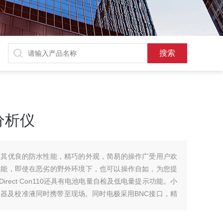
分析仪
因其优良的防水性能，精巧的外观，简易的操作广受用户欢
性能，即使在恶劣的野外环境下，也可以操作自如，为您提
irect Con110还具有电池电量自检及低电量提示功能。小
器及校准液同时携带至现场。同时电极采用BNC接口，精