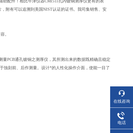
辅助配件！相比牛津仪器CMI511孔内镀铜测厚仪更有的表
片，附有可以追溯到美国NIST认证的证书。我司集销售、安
兼容。
能的测量PCB通孔镀铜之测厚仪，其所测出来的数据既精确且稳定
，也可应用于蚀刻前、后作测量。设计*的人性化操作介面，使能一目了
在线咨询
电话