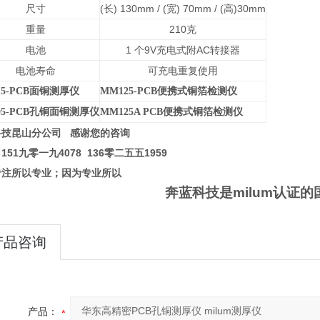
尺寸
(
长) 130mm / (宽) 70mm / (高)30mm
重量
210
克
电池
1
个9V充电式附AC转接器
电池寿命
可充电重复使用
5-PCB
面铜测厚仪
MM125-PCB
便携式铜箔检测仪
5-PCB
孔铜面铜测厚仪
MM125A PCB
便携式铜箔检测仪
科技昆山分公司 感谢您的咨询
151九零一九4078 136零二五五1959
专注所以专业
；
因为专业所以
奔蓝科技是milum认证
产品咨询
产品：