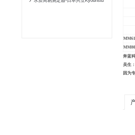
水质简易测定器-日本共立Kyouristu
MM61
MM80
奔蓝
吴生：
因为