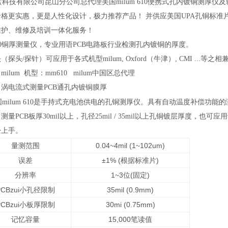
技有限公司昆山分公司总代理美国milum 610便携式孔内镀铜测厚仪及
格更实惠，更是人性化设计，极力推荐产品！ 并供应美国UPA孔铜标准
维护、维修及培训一体化服务！
0
铜厚测量仪，专业用语PCB电路板行业检测孔内镀铜的厚度。
（探头/探针）可应用于各式机型milum, Oxford（牛津）, CMI ...等之相
milum 机型：mm610 milum中国区总代理
涡电流式测量PCB通孔内镀铜膜厚
国milum 610是手持式充电池供电的孔铜测厚仪。具有自动温度补偿功
测量PCB板厚30mil以上，孔径25mil / 35mil以上孔铜镀层厚度
松上手。
量测范围
0.04~4mil (1~102um)
误差
±1% (
根据标准片)
分辨率
1~3
位(固定)
PCB
zui小孔径限制
35mil (0.9mm)
PCB
zui小板厚限制
30mi (0.75mm)
记忆容量
15,000
笔读值