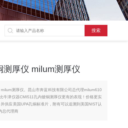
测厚仪 milum测厚仪
milum测厚仪。昆山市奔蓝科技有限公司总代理milum610
牛津仪器CMI511孔内镀铜测厚仪更有的表现！价格更实
并供应美国UPA孔铜标准片，附有可以追溯到美国NIST认
国内总代理商