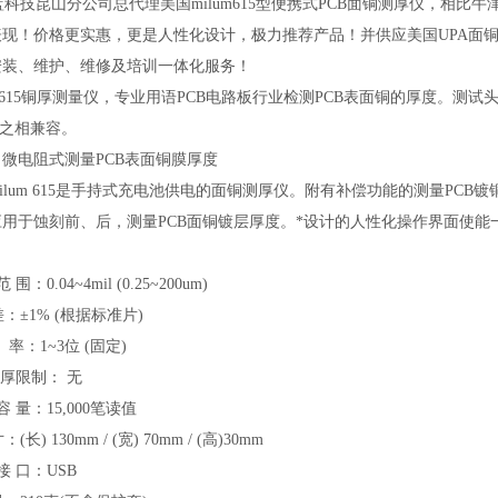
技昆山分公司总代理美国milum615型便携式PCB面铜测厚仪，相比牛津仪器
表现！价格更实惠，更是人性化设计，极力推荐产品！并供应美国UPA面铜
安装、维护、维修及培训一体化服务！
15
铜厚测量仪，专业用语PCB电路板行业检测PCB表面铜的厚度。
测试头
..等之相兼容。
微电阻式测量PCB表面铜膜厚度
ilum 615是手持式充电池供电的面铜测厚仪。附有补偿功能的测量PC
应用于蚀刻前、后，测量PCB面铜镀层厚度。*设计的人性化操作界面使能
：
 围：0.04~4mil (0.25~200um)
：±1% (根据标准片)
 率：1~3位 (固定)
厚限制： 无
容 量：15,000笔读值
(长) 130mm / (宽) 70mm / (高)30mm
接 口：USB