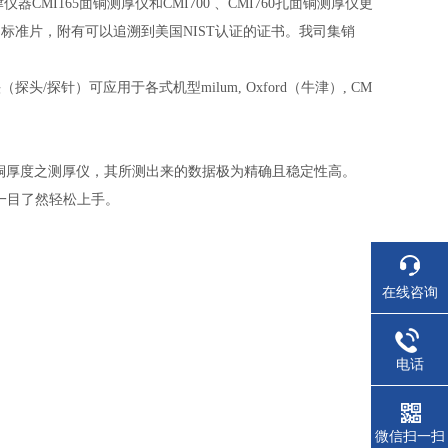
CMI165面铜测厚仪和CMI700 、CMI760孔面铜测厚仪更
标准片，附有可以追溯到美国NIST认证的证书。我司集销
（探头/探针）可应用于各式机型milum, Oxford（牛津）, CM
B镀铜厚度之测厚仪，其所测出来的数据极为精确且稳定性高。
一目了然轻松上手。
在线咨询
电话
微信扫一扫