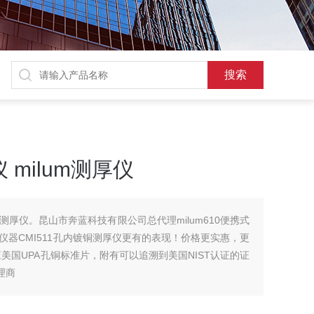
 milum测厚仪
um测厚仪。昆山市奔蓝科技有限公司总代理milum610便携式
器CMI511孔内镀铜测厚仪更有的表现！价格更实惠，更
美国UPA孔铜标准片，附有可以追溯到美国NIST认证的证
理商