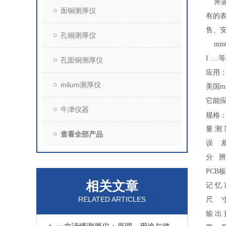
奔蓝科
面铜测厚仪
有的
售、
孔铜测厚仪
mm6
I ..
孔面铜测厚仪
应用：
milum测厚仪
美国m
它能
牛津仪器
规格
量 测 范
查看全部产品
误 差
分 辨
PCB
板
相关文章
记 忆 
RELATED ARTICLES
尺 寸：
输 出 