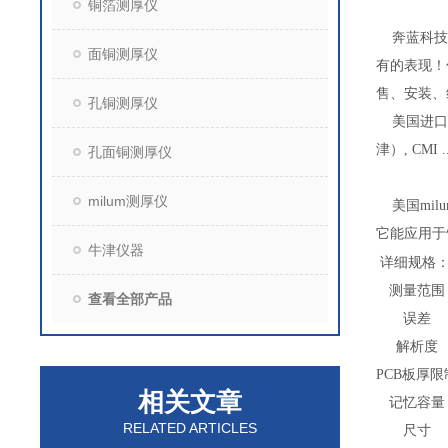
铜箔测厚仪
奔蓝科技
面铜测厚仪
有的表现！
售、安装、
孔铜测厚仪
美国进口m
津）, CMI
孔面铜测厚仪
milum测厚仪
美国
mi
它能
应用
于
牛津仪器
详细规格
测量范围
查看全部产品
误差
解析度
PCB
板厚限
相关文章
记忆容量
RELATED ARTICLES
尺寸