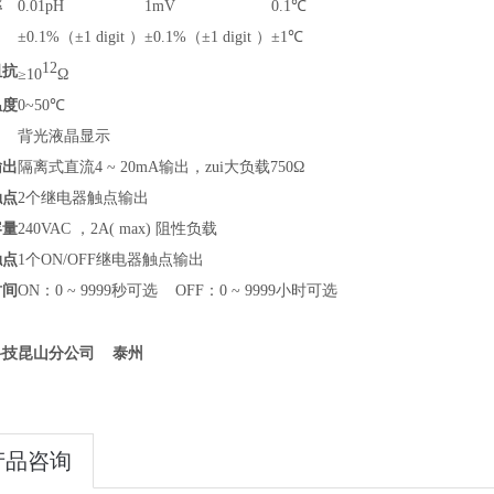
率
0.01pH
1mV
0.1℃
±0.1%（±1 digit ）
±0.1%（±1 digit ）
±1℃
12
阻抗
≥10
Ω
温度
0~50℃
背光液晶显示
输出
隔离式直流4 ~ 20mA输出，zui大负载750Ω
触点
2个继电器触点输出
容量
240VAC ，2A( max) 阻性负载
触点
1个ON/OFF继电器触点输出
时间
ON：0 ~ 9999秒可选 OFF：0 ~ 9999小时可选
泰州
科技昆山分公司
产品咨询