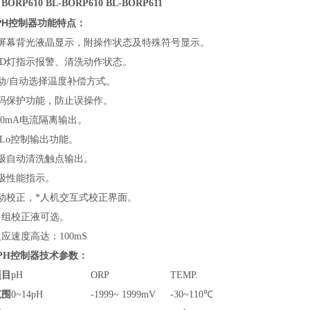
ORP610 BL-BORP610 BL-BORP611
PH控制器
功能特点：
大屏幕背光液晶显示，附操作状态及特殊符号显示。
ED灯指示报警、清洗动作状态。
动/自动选择温度补偿方式。
密码保护功能，防止误操作。
-20mA电流隔离输出。
i/Lo控制输出功能。
电极自动清洗触点输出。
极性能指示。
动校正，*人机交互式校正界面。
多组校正液可选。
反应速度高达：100mS
PH控制器
技术参数：
项目
pH
ORP
TEMP.
范围
0~14pH
-1999~ 1999mV
-30~110℃