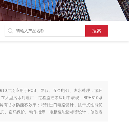
H610广泛应用于PCB、显影、五金电镀、废水处理，循环
在大型污水处理厂，过程监控等应用中表现。BPH610系
计，具有防水防酸雾效果；特殊进口电路设计，抗干扰性能优
状态、密码保护、动作指示、电极性能指标等设计，使仪表