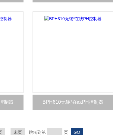
H控制器
BPH610无锡*在线PH控制器
页
末页
跳转到第
页